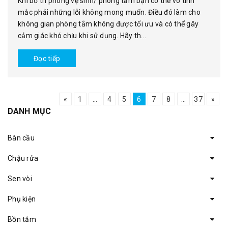
Khi bố trí phòng vệ sinh/ phòng tắm bạn có thể vô tình
mắc phải những lỗi không mong muốn. Điều đó làm cho
không gian phòng tắm không được tối ưu và có thể gây
cảm giác khó chịu khi sử dụng. Hãy th...
Đọc tiếp
«
1
...
4
5
6
7
8
...
37
»
DANH MỤC
Bàn cầu
Chậu rửa
Sen vòi
Phụ kiện
Bồn tắm