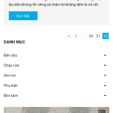
lâu bền không thì riêng cá nhân tôi khẳng định là nó rất...
Đọc tiếp
«
1
...
30
31
32
DANH MỤC
Bàn cầu
Chậu rửa
Sen vòi
Phụ kiện
Bồn tắm