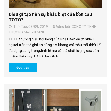
Điều gì tạo nên sự khác biệt của bồn cầu
TOTO?
Thứ Tue, 03/09/2019
Đăng bởi: CÔNG TY TNHH
THƯƠNG MẠI BÙI MINH
TOTO thương hiệu nổi tiếng của Nhật Bản được nhiều
người trên thế giới tin dùng bởi không chỉ mẫu mã,thiết kế
đa dạng,sang trọng,tinh tế mà còn là chất lượng của sản
phẩm.Hiện nay TOTO được&nb...
Đọc tiếp